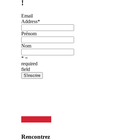
!
Email
Address
*
Prénom
Nom
* =
required
field
Rencontrez