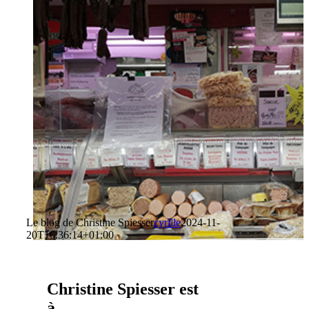
Le blog de Christine Spiesser
cyrille
2024-11-
20T16:36:14+01:00
Christine Spiesser
est
à .