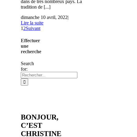
dans de très nombreux pays. La
tradition de [...]
dimanche 10 avril, 2022
|
Lire la suite
1
2
Suivant
Effectuer
une
recherche
Search
for:
BONJOUR,
C’EST
CHRISTINE