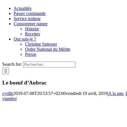
Actualités
Passer commande
Service traiteur
Consommer nature
Histoire
Recettes
Qui suis-je ?
Christine Spiesser
Ordre National du Mérite
Presse
Search for:
Le boeuf d’Aubrac
cyrille
2019-07-08T20:53:57+02:00
vendredi 19 avril, 2019
|
A la une
,
viandes
|