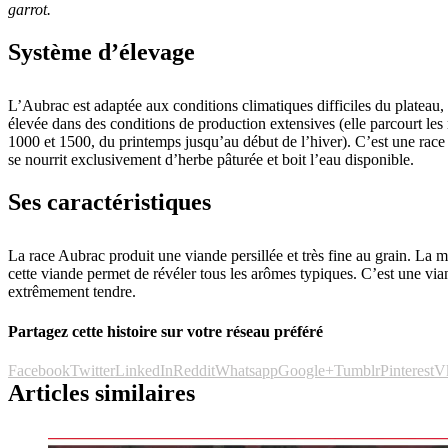
garrot.
Système d’élevage
L’Aubrac est adaptée aux conditions climatiques difficiles du plateau, e
élevée dans des conditions de production extensives (elle parcourt les
1000 et 1500, du printemps jusqu’au début de l’hiver). C’est une race 
se nourrit exclusivement d’herbe pâturée et boit l’eau disponible.
Ses caractéristiques
La race Aubrac produit une viande persillée et très fine au grain. La m
cette viande permet de révéler tous les arômes typiques. C’est une vi
extrêmement tendre.
Partagez cette histoire sur votre réseau préféré
Facebook
Twitter
LinkedIn
Reddit
Whatsapp
Google+
Tumblr
Pinterest
V
Articles similaires